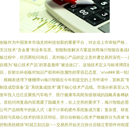
创板作为中国资本市场支持科技创新的重要平台，对企业上市审核严格，
关注技术“含金量”和业务实质。智能制造解决方案提供商瀚川智能在备战
板过程中，经历两轮问询后，其对核心产品的定义意外遭交易所深究——
自视为“核心技术产品”的算盘最终“被迫改口”。这场技术定义与标准博弈
后，折射出科创板对知识产权和科技属性的零容忍态度。\n\n### 第一轮
：模糊表述埋下楼榴弹\n瀚川智能在今年初提交的上市申请中，宣称其“
制造成型装备”及“系统集成技术”属于核心技术产品线。市场分析甚至认
发年投入过亿且聚焦汽车电子、医疗健康等高附加值领域的战略具备稀缺
。首轮问询复函内容透露了隐藏关卡，在上交所的要求下，瀚川智能必需
公司产品销售中的嵌入式（基于计算机硬件系统集成方案）复杂度、研发
流程与其核心技术的强主区特征。部分自称核心技术产物被拆分为具体“
控制系统模块”时就立刻沉寂——交易所开始关注拆分后独立零部件何程